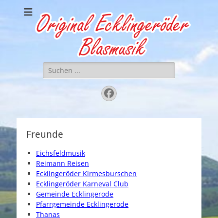
Original
.. einfach zünftig gute Musik
Ecklingeröder
Blasmusik
Suchen
nach:
Facebook
Freunde
Eichsfeldmusik
Reimann Reisen
Ecklingeröder Kirmesburschen
Ecklingeröder Karneval Club
Gemeinde Ecklingerode
Pfarrgemeinde Ecklingerode
Thanas