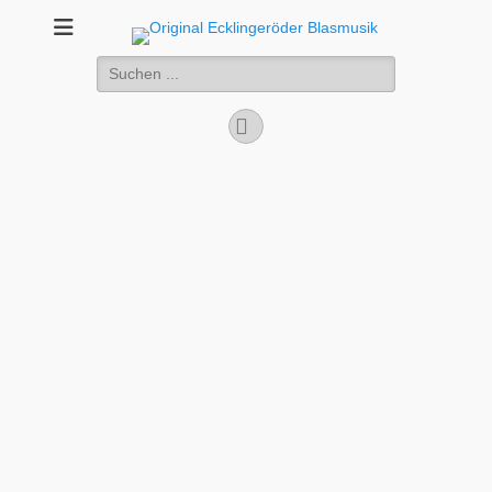
Original
.. einfach zünftig gute Musik
Suchen
Ecklingeröder
nach:
Blasmusik
Facebook