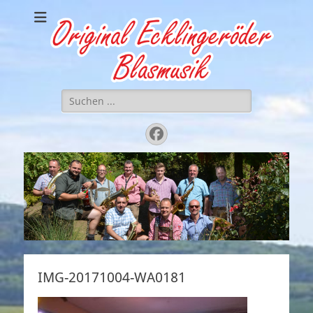
Original
.. einfach zünftig gute Musik
Ecklingeröder
Blasmusik
Suchen
nach:
Facebook
IMG-20171004-WA0181